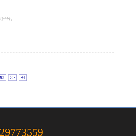
。
93
>>
94
-29773559